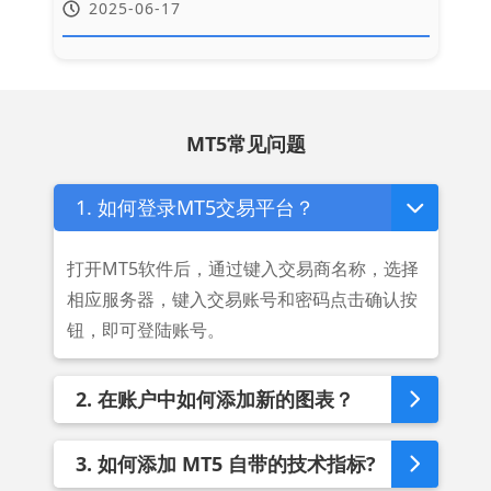
史回测的“参数迷信”却成为新陷阱——据研究，
2025-06-17
未经科学优化的策略实盘失效率达72%。本文以
参数优化为切入点，结合成交量指标分析与风
险约束，探讨如何构建兼具收益性与鲁棒性的
MT5交易系统。
MT5常见问题
1. 如何登录MT5交易平台？
打开MT5软件后，通过键入交易商名称，选择
相应服务器，键入交易账号和密码点击确认按
钮，即可登陆账号。
2. 在账户中如何添加新的图表？
3. 如何添加 MT5 自带的技术指标?