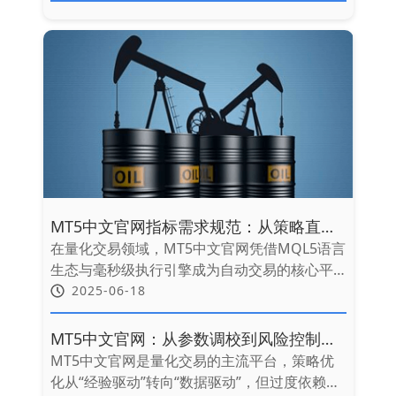
理想工具。
MT5中文官网指标需求规范：从策略直觉
到工业级代码的精准转化
在量化交易领域，MT5中文官网凭借MQL5语言
生态与毫秒级执行引擎成为自动交易的核心平
台。然而，高达67%的指标开发失败源于模糊的
2025-06-18
需求定义。本文将系统拆解如何编写专业级
MT5指标需求规范，架起交易者与开发者的协
MT5中文官网：从参数调校到风险控制的
作桥梁。
科学进化
MT5中文官网是量化交易的主流平台，策略优
化从“经验驱动”转向“数据驱动”，但过度依赖历