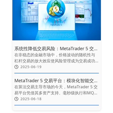
系统性降低交易风险：MetaTrader 5 交易
平台的全链路风控解决方案
在非稳态的金融市场中，价格波动的随机性与
杠杆交易的放大效应使风险管理成为交易成功
的决定性因素。MetaTrader 5 交易平台凭借其
2025-06-19
多资产交易支持与自动化风控工具，为交易者
提供了从策略开发到执行的全链路风险管理框
MetaTrader 5 交易平台：模块化智能交易
架。本文基于市场动态本质与交易者痛点，系
系统的架构革命
在算法交易主导市场的今天，MetaTrader 5 交
统解析MT5平台的风险控制方法论。
易平台凭借其多资产支持、毫秒级执行和MQL5
语言生态，已成为量化交易者的核心战场。而
2025-06-18
模块化设计正彻底改变智能交易系统（EA）的
开发范式——它将庞杂策略拆解为可插拔的“乐