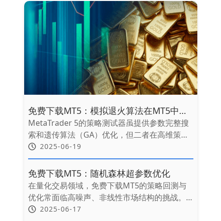
高积木”，让交易系统兼具灵活性与工业级稳定
性。本文将深入解析如何利用MT5构建多模块
系统，并揭示前沿技术融合的实战路径。
免费下载MT5：模拟退火算法在MT5中的
深度集成
MetaTrader 5的策略测试器虽提供参数完整搜
索和遗传算法（GA）优化，但二者在高维策略
空间中均存在明显局限，本文提出将模拟退火
2025-06-19
（Simulated Annealing, SA） 深度集成至MT5
平台，免费下载MT5，通过其独特的“可控劣解
免费下载MT5：随机森林超参数优化
接受”机制平衡全局探索与局部优化，为复杂交
在量化交易领域，免费下载MT5的策略回测与
易策略提供更鲁棒的参数寻优方案。
优化常面临高噪声、非线性市场结构的挑战。
随机森林（Random Forest）凭借其Bagging
2025-06-17
集成与特征随机性，成为处理金融时序数据的