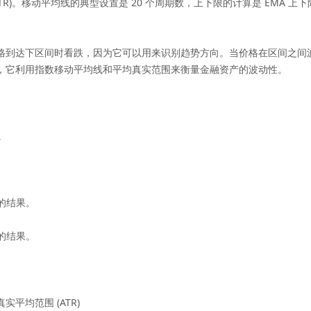
R)。移动平均线的典型设置是 20 个周期数，上下限的计算是 EMA 上
到达下区间时看跌，因为它可以用来识别趋势方向。当价格在区间之间波
，它利用指数移动平均线和平均真实范围来衡量金融资产的波动性。
。
乘的结果。
乘的结果。
实平均范围 (ATR)